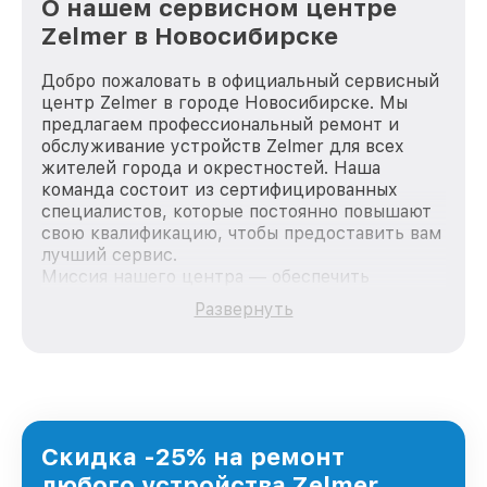
О нашем сервисном центре
Zelmer в Новосибирске
Добро пожаловать в официальный сервисный
центр Zelmer в городе Новосибирске. Мы
предлагаем профессиональный ремонт и
обслуживание устройств Zelmer для всех
жителей города и окрестностей. Наша
команда состоит из сертифицированных
специалистов, которые постоянно повышают
свою квалификацию, чтобы предоставить вам
лучший сервис.
Миссия нашего центра — обеспечить
качественный и доступный ремонт для
Развернуть
каждого пользователя продукции Zelmer, вне
зависимости от сложности поломки. Мы
стремимся к тому, чтобы каждый клиент был
удовлетворен скоростью и качеством
предоставляемых услуг. Наша цель — стать
лучшим сервисным центром Zelmer в городе
Новосибирске, постоянно повышая уровень
Скидка -25% на ремонт
доверия и лояльности наших клиентов.
любого устройства Zelmer