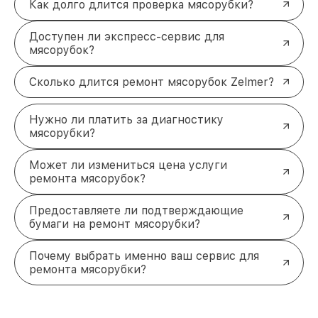
доступным ценам, гарантируя надежность и
Как долго длится проверка мясорубки?
долговечность результата. Свяжитесь с нами по
телефону +7 (383) 202-18-57 или приходите по
Доступен ли экспресс-сервис для
адресу ул. Фрунзе, 238, корп. 4.
мясорубок?
Сколько длится ремонт мясорубок Zelmer?
Нужно ли платить за диагностику
мясорубки?
Может ли измениться цена услуги
ремонта мясорубок?
Предоставляете ли подтверждающие
бумаги на ремонт мясорубки?
Почему выбрать именно ваш сервис для
ремонта мясорубки?