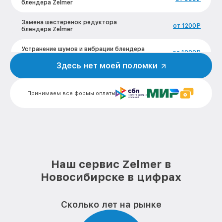
блендера Zelmer
Замена шестеренок редуктора
от 1200₽
блендера Zelmer
Устранение шумов и вибрации блендера
от 1000₽
Zelmer
Здесь нет моей поломки
Замена соединительной муфты
от 900₽
блендера Zelmer
Принимаем все формы оплаты
Ремонт чаши (треснувший пластик или
от 1200₽
стекло) блендера Zelmer
Ремонт двигателя блендера Zelmer
от 2000₽
Замена шнура питания блендера Zelmer
от 800₽
Наш сервис Zelmer в
Ремонт платы управления блендера
от 2500₽
Новосибирске в цифрах
Zelmer
Ремонт кнопок управления блендера
от 800₽
Zelmer
Сколько лет на рынке