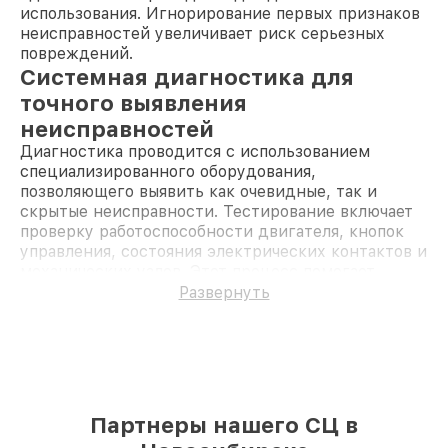
использования. Игнорирование первых признаков
неисправностей увеличивает риск серьезных
повреждений.
Системная диагностика для
точного выявления
неисправностей
Диагностика проводится с использованием
специализированного оборудования,
позволяющего выявить как очевидные, так и
скрытые неисправности. Тестирование включает
проверку работоспособности двигателя, кнопок
управления, состояния электрических контактов и
механических узлов. Этот процесс помогает
определить причину проблемы и подобрать
Развернуть
оптимальное решение, минимизируя затраты
времени и средств.
Преимущества ремонта
блендеров Zelmer у нас
Оригинальные запчасти
. Используются
Партнеры нашего СЦ в
комплектующие, рекомендованные
производителем, что гарантирует надежность