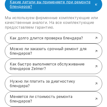
Какие детали вы применяете при ремонте
электрической сети.
блендеров?
Ремонт системы регулировки скоростей
.
Восстановление стабильности и точности
работы устройства на всех режимах.
Мы используем фирменные комплектующие или
Заключение и контактная
качественные аналоги. На все комплектующие
предоставляем гарантию.
информация
Для восстановления работоспособности блендера
Как долго длится проверка блендера?
Zelmer в Новосибирске воспользуйтесь
профессиональными услугами нашего сервиса.
Звоните по телефону +7 (383) 202-18-57 или
Можно ли заказать срочный ремонт для
приходите по адресу ул. Фрунзе, 238, корп. 4 для
блендеров?
консультации и оперативного ремонта. Мы
обеспечим высокое качество обслуживания и
Как быстро выполняется обслуживание
долгий срок службы вашей техники.
блендеров Zelmer?
Нужно ли платить за диагностику
блендера?
Меняется ли стоимость ремонта
блендеров?