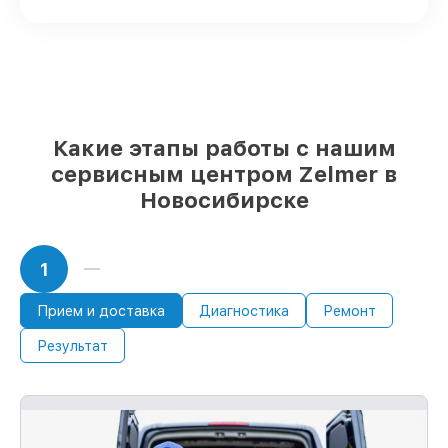
проверенные реплики
– для любого
бюджета
85%
сервисов выполняются за 1–2 часа,
если начинаем сразу
За что мы несем ответственность:
Какие этапы работы с нашим
сервисным центром Zelmer в
Сохранность техники под нашей
Новосибирске
гарантией
Мы обеспечиваем качество сервиса и
целостность техники. В случае ошибки с
нашей стороны, компенсируем ущерб.
1
До 36 месяцев на повторный сервис
устройств
Прием и доставка
Диагностика
Ремонт
С документами о гарантии, мы
Результат
обслужим устройство повторно без
оплаты и без задержек.